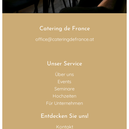
Catering de France
office@cateringdefrance.at
Unser Service
Über uns
Events
Seminare
Hochzeiten
Für Unternehmen
Entdecken Sie uns!
Kontakt